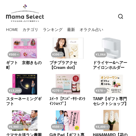
HOME
カテゴリ
ランキング
最新
オラクル占い
¥500～
¥390～
¥1,064
ギフト 京都きもの
プチプラアクセ
ドライヤー&ヘアー
町
【Cream dot】
アイロンホルダー
¥13,200
¥270～
¥378～
スターネーミングギ
ｽｲｰﾂ【ｱﾆﾊﾞｰｻﾘｰｵﾝﾗ
TANP【ギフト専門
フト
ｲﾝｼｮｯﾌﾟ】
セレクトショップ】
¥6,980～
¥550～
¥4,400～
クマサキ洋ラン農園
Gift Pad【ギフト専
HANAMARO【花の