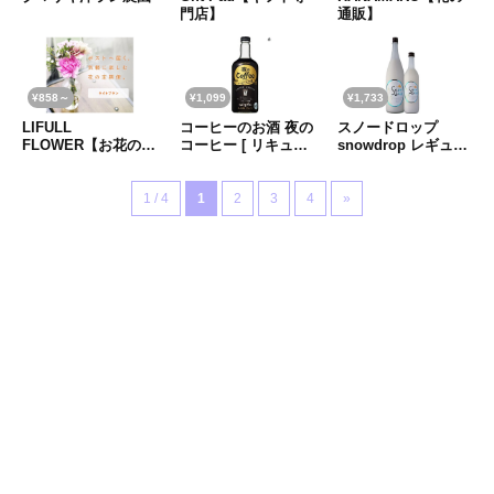
門店】
通販】
¥858～
¥1,099
¥1,733
LIFULL
コーヒーのお酒 夜の
スノードロップ
FLOWER【お花の…
コーヒー [ リキュ…
snowdrop レギュ…
1 / 4
1
2
3
4
»