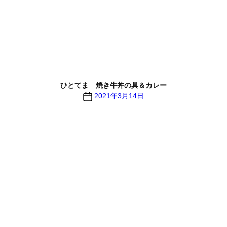
ひとてま 焼き牛丼の具＆カレー
投
2021年3月14日
稿
日