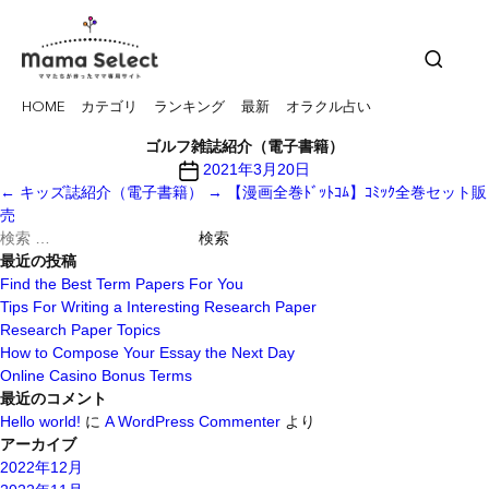
HOME
カテゴリ
ランキング
最新
オラクル占い
ゴルフ雑誌紹介（電子書籍）
投
2021年3月20日
稿
←
キッズ誌紹介（電子書籍）
→
【漫画全巻ﾄﾞｯﾄｺﾑ】ｺﾐｯｸ全巻セット販
日
売
検
索
最近の投稿
対
Find the Best Term Papers For You
象:
Tips For Writing a Interesting Research Paper
Research Paper Topics
How to Compose Your Essay the Next Day
Online Casino Bonus Terms
最近のコメント
Hello world!
に
A WordPress Commenter
より
アーカイブ
2022年12月