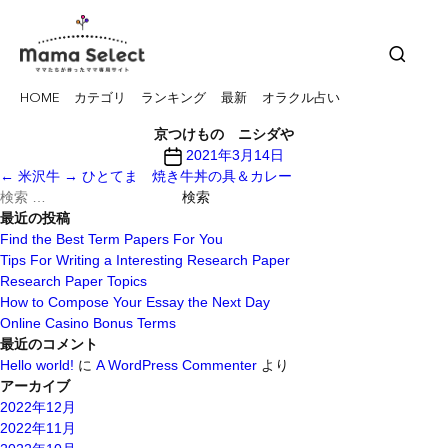
HOME
カテゴリ
ランキング
最新
オラクル占い
京つけもの ニシダや
投
2021年3月14日
稿
←
米沢牛
→
ひとてま 焼き牛丼の具＆カレー
検
日
索
最近の投稿
対
Find the Best Term Papers For You
象:
Tips For Writing a Interesting Research Paper
Research Paper Topics
How to Compose Your Essay the Next Day
Online Casino Bonus Terms
最近のコメント
Hello world!
に
A WordPress Commenter
より
アーカイブ
2022年12月
2022年11月