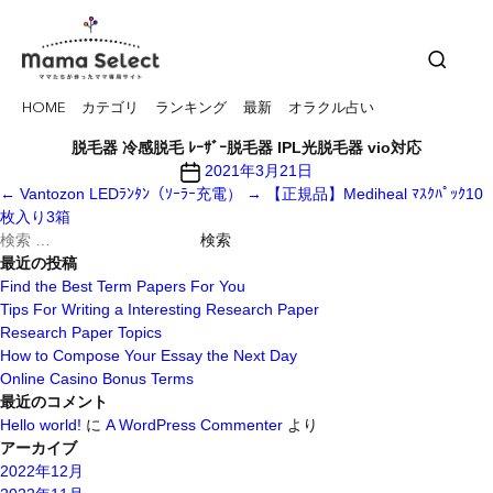
HOME
カテゴリ
ランキング
最新
オラクル占い
脱毛器 冷感脱毛 ﾚｰｻﾞｰ脱毛器 IPL光脱毛器 vio対応
投
2021年3月21日
稿
←
Vantozon LEDﾗﾝﾀﾝ（ｿｰﾗｰ充電）
→
【正規品】Mediheal ﾏｽｸﾊﾟｯｸ10
日
枚入り3箱
検
索
最近の投稿
対
Find the Best Term Papers For You
象:
Tips For Writing a Interesting Research Paper
Research Paper Topics
How to Compose Your Essay the Next Day
Online Casino Bonus Terms
最近のコメント
Hello world!
に
A WordPress Commenter
より
アーカイブ
2022年12月