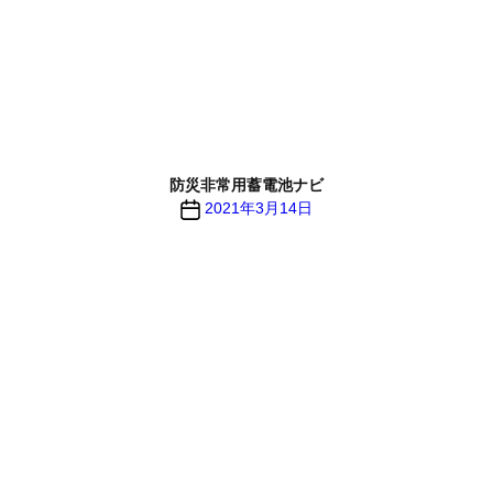
防災非常用蓄電池ナビ
投
2021年3月14日
稿
日