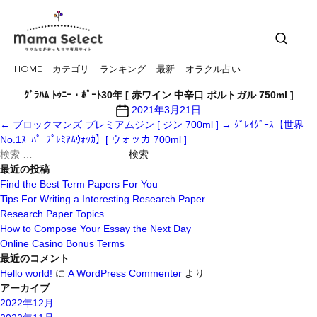
HOME
カテゴリ
ランキング
最新
オラクル占い
ｸﾞﾗﾊﾑ ﾄｩﾆｰ・ﾎﾟｰﾄ30年 [ 赤ワイン 中辛口 ポルトガル 750ml ]
投
2021年3月21日
稿
←
ブロックマンズ プレミアムジン [ ジン 700ml ]
→
ｸﾞﾚｲｸﾞｰｽ【世界
日
No.1ｽｰﾊﾟｰﾌﾟﾚﾐｱﾑｳｫｯｶ】[ ウォッカ 700ml ]
検
索
最近の投稿
対
Find the Best Term Papers For You
象:
Tips For Writing a Interesting Research Paper
Research Paper Topics
How to Compose Your Essay the Next Day
Online Casino Bonus Terms
最近のコメント
Hello world!
に
A WordPress Commenter
より
アーカイブ
2022年12月