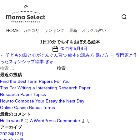
HOME
カテゴリ
ランキング
最新
オラクル占い
1日10分でちずをおぼえる絵本
投
2021年5月8日
稿
←
子どもの脳と心がぐんぐん育つ 絵本の読み方 選び方
→
専門家と作
日
ったスキンシップ絵本 ぎゅ
検
索
最近の投稿
対
Find the Best Term Papers For You
象:
Tips For Writing a Interesting Research Paper
Research Paper Topics
How to Compose Your Essay the Next Day
Online Casino Bonus Terms
最近のコメント
Hello world!
に
A WordPress Commenter
より
アーカイブ
2022年12月