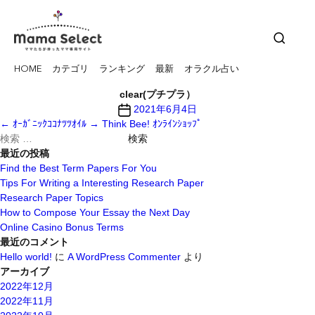
HOME
カテゴリ
ランキング
最新
オラクル占い
clear(プチプラ）
投
2021年6月4日
稿
←
ｵｰｶﾞﾆｯｸｺｺﾅﾂﾂｵｲﾙ
→
Think Bee! ｵﾝﾗｲﾝｼｮｯﾌﾟ
検
日
索
最近の投稿
対
Find the Best Term Papers For You
象:
Tips For Writing a Interesting Research Paper
Research Paper Topics
How to Compose Your Essay the Next Day
Online Casino Bonus Terms
最近のコメント
Hello world!
に
A WordPress Commenter
より
アーカイブ
2022年12月
2022年11月