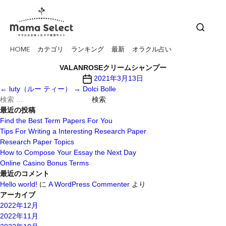
HOME
カテゴリ
ランキング
最新
オラクル占い
VALANROSEクリームシャンプー
投
2021年3月13日
稿
←
luty（ルー ティー）
→
Dolci Bolle
検
日
索
最近の投稿
対
Find the Best Term Papers For You
象:
Tips For Writing a Interesting Research Paper
Research Paper Topics
How to Compose Your Essay the Next Day
Online Casino Bonus Terms
最近のコメント
Hello world!
に
A WordPress Commenter
より
アーカイブ
2022年12月
2022年11月