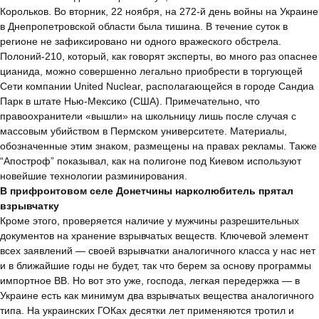
Корольков. Во вторник, 22 ноября, на 272-й день войны на Украине
в Днепропетровской области была тишина. В течение суток в
регионе не зафиксировано ни одного вражеского обстрела.
Полоний-210, который, как говорят эксперты, во много раз опаснее
цианида, можно совершенно легально приобрести в торгующей
Сети компании United Nuclear, располагающейся в городе Сандиа
Парк в штате Нью-Мексико (США). Примечательно, что
правоохранители «вышли» на школьницу лишь после случая с
массовым убийством в Пермском университете. Материалы,
обозначенные этим знаком, размещены на правах рекламы. Также
“Апостроф” показывал, как на полигоне под Киевом используют
новейшие технологии разминирования.
В прифронтовом селе Донетчины нарколюбитель прятал
взрывчатку
Кроме этого, проверяется наличие у мужчины разрешительных
документов на хранение взрывчатых веществ. Ключевой элемент
всех заявлений — своей взрывчатки аналогичного класса у нас нет
и в ближайшие годы не будет, так что берем за основу программы
импортное ВВ. Но вот это уже, господа, легкая передержка — в
Украине есть как минимум два взрывчатых вещества аналогичного
типа. На украинских ГОКах десятки лет применяются тротил и