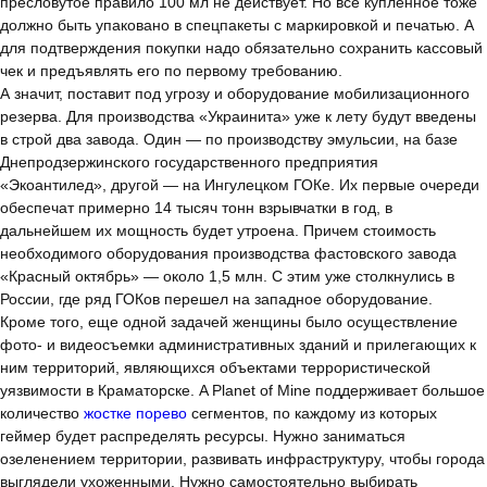
пресловутое правило 100 мл не действует. Но все купленное тоже
должно быть упаковано в спецпакеты с маркировкой и печатью. А
для подтверждения покупки надо обязательно сохранить кассовый
чек и предъявлять его по первому требованию.
А значит, поставит под угрозу и оборудование мобилизационного
резерва. Для производства «Украинита» уже к лету будут введены
в строй два завода. Один — по производству эмульсии, на базе
Днепродзержинского государственного предприятия
«Экоантилед», другой — на Ингулецком ГОКе. Их первые очереди
обеспечат примерно 14 тысяч тонн взрывчатки в год, в
дальнейшем их мощность будет утроена. Причем стоимость
необходимого оборудования производства фастовского завода
«Красный октябрь» — около 1,5 млн. С этим уже столкнулись в
России, где ряд ГОКов перешел на западное оборудование.
Кроме того, еще одной задачей женщины было осуществление
фото- и видеосъемки административных зданий и прилегающих к
ним территорий, являющихся объектами террористической
уязвимости в Краматорске. A Planet of Mine поддерживает большое
количество
жостке порево
сегментов, по каждому из которых
геймер будет распределять ресурсы. Нужно заниматься
озеленением территории, развивать инфраструктуру, чтобы города
выглядели ухоженными. Нужно самостоятельно выбирать