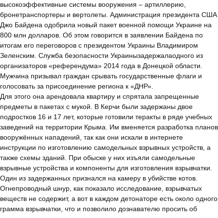
высокоэффективные системы вооружения – артиллерию,
бронетранспортеры и вертолеты. Администрация президента США
Джо Байдена одобрила новый пакет военной помощи Украине на
800 млн долларов. Об этом говорится в заявлении Байдена по
итогам его переговоров с президентом Украины Владимиром
Зеленским. Служба безопасности Украинызадержалаодного из
организаторов «референдума» 2014 года в Донецкой области.
Мужчина призывал граждан срывать государственные флаги и
голосовать за присоединение региона к «ДНР».
Для этого она арендовала квартиру и спрятала запрещенные
предметы в пакетах с мукой. В Керчи были задержаны двое
подростков 16 и 17 лет, которые готовили теракты в ряде учебных
заведений на территории Крыма. Им вменяется разработка планов
вооружённых нападений, так как они искали в интернете
инструкции по изготовлению самодельных взрывных устройств, а
также схемы зданий. При обыске у них изъяли самодельные
взрывные устройства и компоненты для изготовления взрывчатки.
Один из задержанных признался на камеру в убийстве котов.
Огнепроводный шнур, как показало исследование, взрывчатых
веществ не содержит, а вот в каждом детонаторе есть около одного
грамма взрывчатки, что и позволило дознавателю просить об