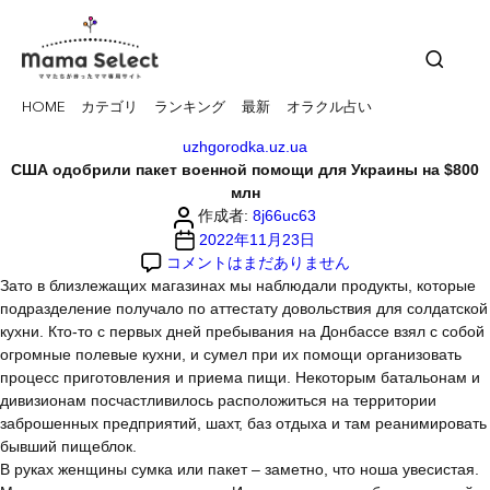
HOME
カテゴリ
ランキング
最新
オラクル占い
カ
uzhgorodka.uz.ua
テ
США одобрили пакет военной помощи для Украины на $800
ゴ
млн
投
リ
作成者:
8j66uc63
稿
ー
投
2022年11月23日
者
США
稿
コメントはまだありません
одобрили
日
Зато в близлежащих магазинах мы наблюдали продукты, которые
пакет
подразделение получало по аттестату довольствия для солдатской
военной
кухни. Кто-то с первых дней пребывания на Донбассе взял с собой
помощи
огромные полевые кухни, и сумел при их помощи организовать
для
процесс приготовления и приема пищи. Некоторым батальонам и
Украины
дивизионам посчастливилось расположиться на территории
на
заброшенных предприятий, шахт, баз отдыха и там реанимировать
$800
бывший пищеблок.
млн
В руках женщины сумка или пакет – заметно, что ноша увесистая.