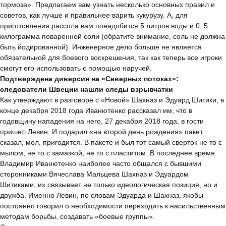
тормоза». Предлагаем вам узнать несколько основных правил и
советов, как лучше и правильнее варить кукурузу. А, для
приготовления рассола вам понадобится 5 литров воды и 0, 5
килограмма поваренной соли (обратите внимание, соль не должна
быть йодированной). Инженерное дело больше не является
обязательной для боевого воскрешения, так как теперь все игроки
смогут его использовать с помощью наручей.
Подтверждена диверсия на «Северных потоках»:
следователи Швеции нашли следы взрывчатки
Как утверждают в разговоре с «Новой» Шахназ и Эдуард Шитики, в
конце декабря 2018 года Иванютенко рассказал им, что в
годовщину нападения на него, 27 декабря 2018 года, в гости
пришел Левин. И подарил «на второй день рождения» пакет,
сказал, мол, пригодится. В пакете и был тот самый сверток не то с
мылом, не то с замазкой, не то с пластитом. В последнее время
Владимир Иванютенко наиболее часто общался с бывшими
сторонниками Вячеслава Мальцева Шахназ и Эдуардом
Шитиками, их связывает не только идеологическая позиция, но и
дружба. Именно Левин, по словам Эдуарда и Шахназ, якобы
постоянно говорил о необходимости переходить к насильственным
методам борьбы, создавать «боевые группы».