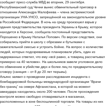
сообщает пресс-служба МВД во вторник, 29 сентября.
Республиканский суд Чечни вынес обвинительный приговор в
отношении Александра Малофеева – члена экстремистской
организации УНА-УНСО, запрещённой на законодательном уровне
в Российской Федерации. В ночь на среду произошел взрыв у
здания представительства президента Украины в Крыму, которое
находится в Херсоне, сообщила постоянный представитель
Порошенко в Крыму Наталья Попович. По версии следствия, они
собирались прийти в школу с обрезами и бутылками с
зажигательной смесью и устроить бойню. На вопрос о количестве
людей, которых подозреваемые планировали убить, один из
задержанных ответил, что ему «всё равно, а товарищ рассчитывал
примерно на 40 человек». На школьников завели уголовное дело
по обвинению в убийстве двух и более лиц по предварительному
сговору (санкция – от 8 до 20 лет тюрьмы).
Альянс заявил о проведении расследования инцидента с
бомбардировкой больницы международной организации “Врачи
без границ” на севере Афганистана, в которой на момент
авиаудара находились около 200 человек. После прохождения
контроля можно свободно отовариваться в магазинах,
расположенных в зоне беспошлинной торговли. На товары из них