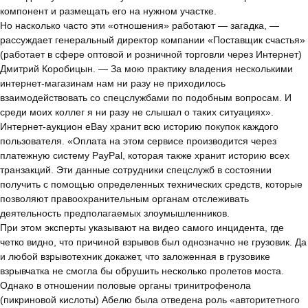
компонент и размещать его на нужном участке.
Но насколько часто эти «отношения» работают — загадка, —
рассуждает генеральный директор компании «Поставщик счастья»
(работает в сфере оптовой и розничной торговли через Интернет)
Дмитрий Коробицын. — За мою практику владения несколькими
интернет-магазинам нам ни разу не приходилось
взаимодействовать со спецслужбами по подобным вопросам. И
среди моих коллег я ни разу не слышал о таких ситуациях».
Интернет-аукцион eBay хранит всю историю покупок каждого
пользователя. «Оплата на этом сервисе производится через
платежную систему PayPal, которая также хранит историю всех
транзакций. Эти данные сотрудники спецслужб в состоянии
получить с помощью определенных технических средств, которые
позволяют правоохранительным органам отслеживать
деятельность предполагаемых злоумышленников.
При этом эксперты указывают на видео самого инцидента, где
четко видно, что причиной взрывов был однозначно не грузовик. Да
и любой взрывотехник докажет, что заложенная в грузовике
взрывчатка не смогла бы обрушить несколько пролетов моста.
Однако в отношении половые органы тринитрофенола
(пикриновой кислоты) Абелю была отведена роль «авторитетного