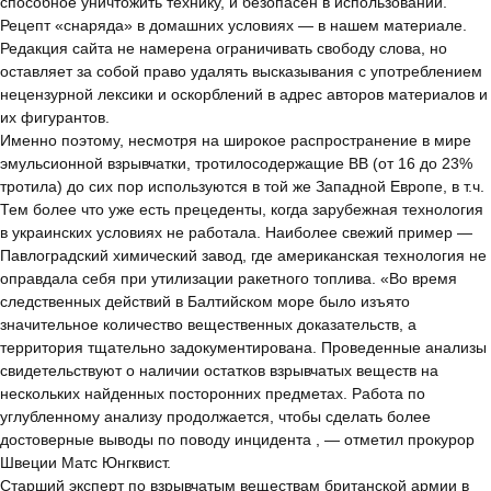
способное уничтожить технику, и безопасен в использовании.
Рецепт «снаряда» в домашних условиях — в нашем материале.
Редакция сайта не намерена ограничивать свободу слова, но
оставляет за собой право удалять высказывания с употреблением
нецензурной лексики и оскорблений в адрес авторов материалов и
их фигурантов.
Именно поэтому, несмотря на широкое распространение в мире
эмульсионной взрывчатки, тротилосодержащие ВВ (от 16 до 23%
тротила) до сих пор используются в той же Западной Европе, в т.ч.
Тем более что уже есть прецеденты, когда зарубежная технология
в украинских условиях не работала. Наиболее свежий пример —
Павлоградский химический завод, где американская технология не
оправдала себя при утилизации ракетного топлива. «Во время
следственных действий в Балтийском море было изъято
значительное количество вещественных доказательств, а
территория тщательно задокументирована. Проведенные анализы
свидетельствуют о наличии остатков взрывчатых веществ на
нескольких найденных посторонних предметах. Работа по
углубленному анализу продолжается, чтобы сделать более
достоверные выводы по поводу инцидента , — отметил прокурор
Швеции Матс Юнгквист.
Старший эксперт по взрывчатым веществам британской армии в