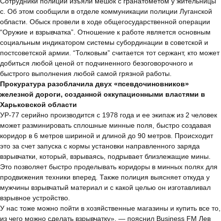
Сотрудники полиции изъяли мешок с гранатометом у жительницы
с. Об этом сообщили в отделе коммуникации полиции Луганской
области. Обыск провели в ходе общегосударственной операции
“Оружие и взрывчатка”. Отношение к работе является основным
социальным индикатором системы субординации в советской и
постсоветской армии. “Толковым” считается тот сержант, кто может
добиться любой ценой от подчиненного безоговорочного и
быстрого выполнения любой самой грязной работы.
Прокуратура разоблачила двух «псевдочиновников»
железной дороги, созданной оккупационными властями в
Харьковской области
УР-77 серийно производится с 1978 года и ее экипаж из 2 человек
может разминировать сплошные минные поля, быстро создавая
коридор в 6 метров шириной и длиной до 90 метров. Происходит
это за счет запуска с кормы установки направленного заряда
взрывчатки, который, взрываясь, подрывает близлежащие мины.
Это позволяет быстро проделывать коридоры в минных полях для
продвижения техники вперед. Также полиция выясняет откуда у
мужчины взрывчатый материал и с какой целью он изготавливал
взрывное устройство.
У нас тоже можно пойти в хозяйственные магазины и купить все то,
из чего можно сделать взрывчатку», — пояснил Business FM Лев