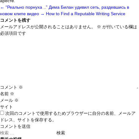
аресте.
←
“Реально порнуха ..” Дима Билан удивил сеть, раздевшись в
новом клипе видео
→
How to Find a Reputable Writing Service
コメントを残す
メールアドレスが公開されることはありません。
※
が付いている欄は
必須項目です
コメント
※
名前
※
メール
※
サイト
次回のコメントで使用するためブラウザーに自分の名前、メールア
ドレス、サイトを保存する。
検
索