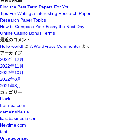
最近の投稿
対
Find the Best Term Papers For You
象:
Tips For Writing a Interesting Research Paper
Research Paper Topics
How to Compose Your Essay the Next Day
Online Casino Bonus Terms
最近のコメント
Hello world!
に
A WordPress Commenter
より
アーカイブ
2022年12月
2022年11月
2022年10月
2022年8月
2021年3月
カテゴリー
black
from-ua.com
gameinside.ua
karabasmedia.com
kievtime.com
test
Uncategorized