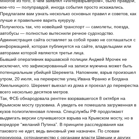
へ
Многое из того, о чем заявлял «Интервзрывпром», было правдой,
の
кое-что — полуправдой, иногда события просто искажались.
Предлагаем вам узнать несколько основных правил и советов, как
лучше и правильнее варить кукурузу.
Получилось так, что новейший транспорт — самолеты, поезда,
автобусы — полностью вытеснили речное судоходство.
Администрация сайта оставляет за собой право не соглашаться с
информацией, которая публикуется на сайте, владельцами или
авторами которой являются третьи лица.
Бывший оперативник варшавской полиции Анджей Мрочек не
исключил, что зафиксированный на записи мужчина может быть
потенциальным убийцей Шеремета. Напомним, взрыв произошел
утром, 20 июля, на перекрестке улиц Ивана Франко и Богдана
Хмельницкого. Шеремет выехал из дома и проехал до перекрестка
всего несколько десятков метров.
Так, ФСБ обнародовала рентген взорвавшегося 8 октября на
Крымском мосту грузовика. А увидеть ее помешала загруженная в
кузов полиэтиленовая пленка. Спецслужбы РФ продолжают
выдвигать версии случившегося взрыва на Крымском мосту, но в
коридоре “желаний Путина”. В принципе расследования как
такового не идет, ведь виновный уже назначен. По словам
прокурора, сотрудничество с органами власти Швеции и других