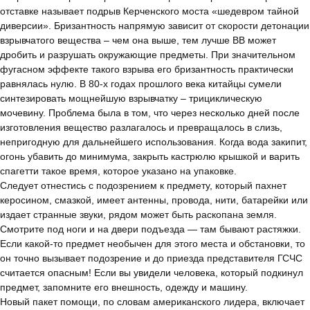
отставке называет подрыв Керченского моста «шедевром тайной
диверсии». Бризантность напрямую зависит от скорости детонации
взрывчатого вещества – чем она выше, тем лучше ВВ может
дробить и разрушать окружающие предметы. При значительном
фугасном эффекте такого взрыва его бризантность практически
равнялась нулю. В 80-х годах прошлого века китайцы сумели
синтезировать мощнейшую взрывчатку – трициклическую
мочевину. Проблема была в том, что через несколько дней после
изготовления вещество разлагалось и превращалось в слизь,
непригодную для дальнейшего использования. Когда вода закипит,
огонь убавить до минимума, закрыть кастрюлю крышкой и варить
спагетти такое время, которое указано на упаковке.
Следует отнестись с подозрением к предмету, который пахнет
керосином, смазкой, имеет антенны, провода, нити, батарейки или
издает странные звуки, рядом может быть раскопана земля.
Смотрите под ноги и на двери подъезда — там бывают растяжки.
Если какой-то предмет необычен для этого места и обстановки, то
он точно вызывает подозрение и до приезда представителя ГСЧС
считается опасным! Если вы увидели человека, который подкинул
предмет, запомните его внешность, одежду и машину.
Новый пакет помощи, по словам американского лидера, включает