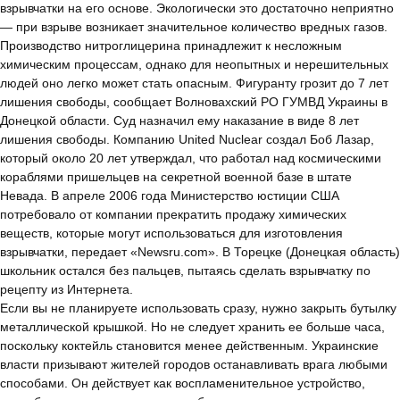
взрывчатки на его основе. Экологически это достаточно неприятно
— при взрыве возникает значительное количество вредных газов.
Производство нитроглицерина принадлежит к несложным
химическим процессам, однако для неопытных и нерешительных
людей оно легко может стать опасным. Фигуранту грозит до 7 лет
лишения свободы, сообщает Волновахский РО ГУМВД Украины в
Донецкой области. Суд назначил ему наказание в виде 8 лет
лишения свободы. Компанию United Nuclear создал Боб Лазар,
который около 20 лет утверждал, что работал над космическими
кораблями пришельцев на секретной военной базе в штате
Невада. В апреле 2006 года Министерство юстиции США
потребовало от компании прекратить продажу химических
веществ, которые могут использоваться для изготовления
взрывчатки, передает «Newsru.com». В Торецке (Донецкая область)
школьник остался без пальцев, пытаясь сделать взрывчатку по
рецепту из Интернета.
Если вы не планируете использовать сразу, нужно закрыть бутылку
металлической крышкой. Но не следует хранить ее больше часа,
поскольку коктейль становится менее действенным. Украинские
власти призывают жителей городов останавливать врага любыми
способами. Он действует как воспламенительное устройство,